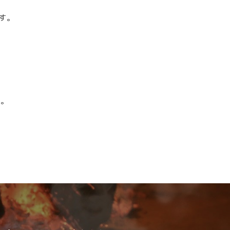
。
す。
す。