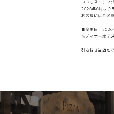
いつもストリン
2026年6月よ
お客様にはご迷
■変更日 202
※ディナー終了
引き続き当店を